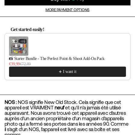
MORE PAYMENT OPTIONS
Get started easily!
Use the Previous and Next buttons to navigate through product re
📸 Starter Bundle - The Perfect Point & Shoot Add-On Pack
€39,99
€72,89
I want it
NOS :
NOS signifie New Old Stock. Cela signifie que cet
appareil est VRAIMENT
neuf
et qu'il n'a jamais été utilisé
auparavant. Nous avons trouvé cet appareil avec d'autres
auprès d'un ancien propriétaire d'un magasin d'appareils
photo qui a fermé ses portes dans les années 90. Comme
il s'agit d'un NOS, l'appareil est livré avec sa boîte et ses
papiers.