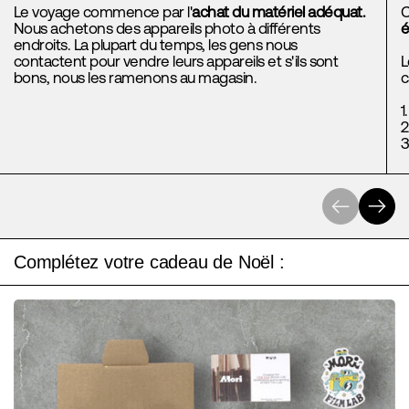
Le voyage commence par l'
achat du matériel adéquat.
C
Nous achetons des appareils photo à différents
é
endroits. La plupart du temps, les gens nous
contactent pour vendre leurs appareils et s'ils sont
L
bons, nous les ramenons au magasin.
c
1
2
3
Précédent
Suivant
Complétez votre cadeau de Noël :