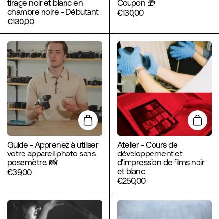
tirage noir et blanc en
Coupon 🎁
chambre noire - Débutant
€130,00
€130,00
Ajouter au panier
Ajoute
Guide - Apprenez à utiliser
Atelier - Cours de
votre appareil photo sans
développement et
posemètre. 📸
d'impression de films noir
et blanc
€39,00
€250,00