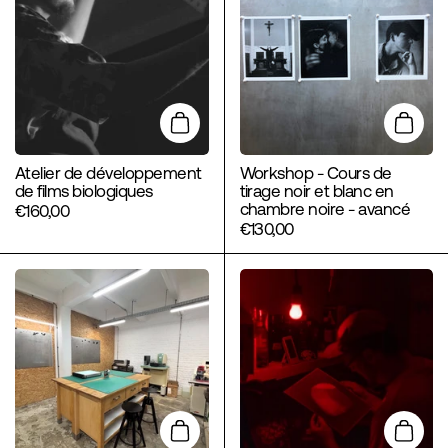
Ajouter au panier
Ajoute
Atelier de développement
Workshop - Cours de
de films biologiques
tirage noir et blanc en
chambre noire - avancé
€160,00
€130,00
Ajouter au panier
Ajoute