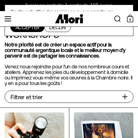
Skip to content
livraison gratuite à partir de 169 euros
Ce site web utilise des cookies pour vous garantir une
Recherch
Menu
expérience optimale sur votre appareil.
0
Panier
ACCEPTER
DÉCLIN
WORKSHOPS
Notre priorité est de créer un espace actif pour la
communauté argentique locale et le meilleur moyen d'y
parvenir est de partager les connaissances.
Venez nous rejoindre pour l'un de nos nombreux cours et
ateliers. Apprenez les joies du développement à domicile
ou imprimez vous-même vos œuvres à la Chambre noire. Il
y en a pour tous les goûts !
Filtrer et trier