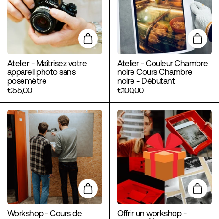
Ajouter au panier
Ajoute
Atelier - Maîtrisez votre
Atelier - Couleur Chambre
appareil photo sans
noire Cours Chambre
posemètre
noire - Débutant
€55,00
€100,00
Ajouter au panier
Ajoute
Workshop - Cours de
Offrir un workshop -