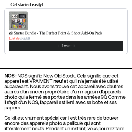
Get started easily!
Use the Previous and Next buttons to navigate through product re
📸 Starter Bundle - The Perfect Point & Shoot Add-On Pack
€39,99
€72,89
I want it
NOS :
NOS signifie New Old Stock. Cela signifie que cet
appareil est VRAIMENT
neuf
et qu'il n'a jamais été utilisé
auparavant. Nous avons trouvé cet appareil avec d'autres
auprès d'un ancien propriétaire d'un magasin d'appareils
photo qui a fermé ses portes dans les années 90. Comme
il s'agit d'un NOS, l'appareil est livré avec sa boîte et ses
papiers.
Ce kit est vraiment spécial car il est très rare de trouver
encore des appareils photo à pellicule qui sont
littéralement neufs. Pendant un instant, vous pourrez faire