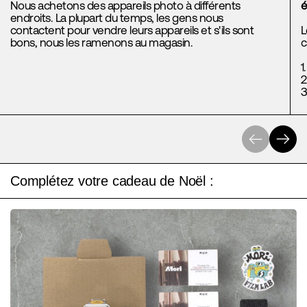
Nous achetons des appareils photo à différents
é
endroits. La plupart du temps, les gens nous
contactent pour vendre leurs appareils et s'ils sont
L
bons, nous les ramenons au magasin.
c
1
2
3
Précédent
Suivant
Complétez votre cadeau de Noël :